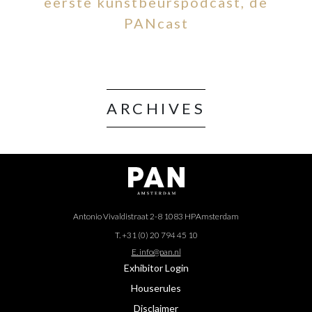
eerste kunstbeurspodcast, de
PANcast
ARCHIVES
Antonio Vivaldistraat 2-8 1083 HP
Amsterdam
T. +31 (0) 20 794 45 10
E. info@pan.nl
Exhibitor Login
Houserules
Disclaimer