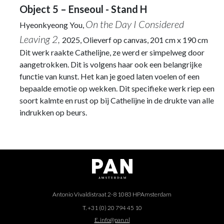
Object 5 – Enseoul - Stand H
On the Day I Considered
Hyeonkyeong You,
Leaving 2,
2025, Olieverf op canvas, 201 cm x 190 cm
Dit werk raakte Cathelijne, ze werd er simpelweg door
aangetrokken. Dit is volgens haar ook een belangrijke
functie van kunst. Het kan je goed laten voelen of een
bepaalde emotie op wekken. Dit specifieke werk riep een
soort kalmte en rust op bij Cathelijne in de drukte van alle
indrukken op beurs.
Antonio Vivaldistraat 2-8 1083 HP
Amsterdam
T. +31 (0) 20 794 45 10
E. info@pan.nl