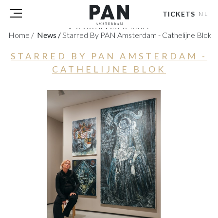
TICKETS
NL
1-8 NOVEMBER 2026
Home
/
News
/
Starred By PAN Amsterdam - Cathelijne Blok
RAI AMSTERDAM
STARRED BY PAN AMSTERDAM -
BEZOEKERS
CATHELIJNE BLOK
DEELNEMERS
PERS
PAN PODIUM TALKS
TOURS & EVENTS
OVER
PARTNERS
TICKETS
NL
|
EN