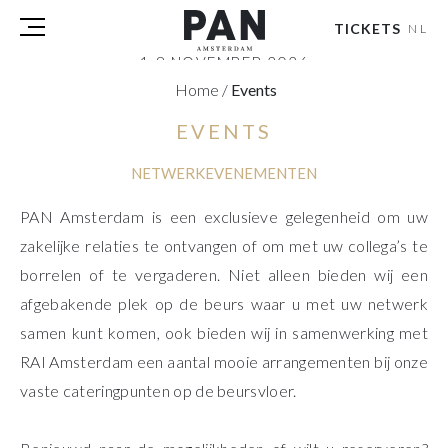
TICKETS
NL
1-8 NOVEMBER 2026
Home
/
Events
RAI AMSTERDAM
EVENTS
BEZOEKERS
DEELNEMERS
NETWERKEVENEMENTEN
PERS
PAN PODIUM TALKS
PAN Amsterdam is een exclusieve gelegenheid om uw
TOURS & EVENTS
zakelijke relaties te ontvangen of om met uw collega’s te
OVER
borrelen of te vergaderen. Niet alleen bieden wij een
PARTNERS
afgebakende plek op de beurs waar u met uw netwerk
samen kunt komen, ook bieden wij in samenwerking met
TICKETS
NL
|
EN
RAI Amsterdam een aantal mooie arrangementen bij onze
vaste cateringpunten op de beursvloer.