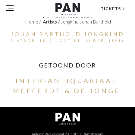
TICKETS
NL
1-8 NOVEMBER 2026
Home
/
Artists
/
Jongkind Johan Barthold
RAI AMSTERDAM
JOHAN BARTHOLD JONGKIND
BEZOEKERS
(LATROP, 1819 - CÔT-ST- ANDRÉ, 1891)
DEELNEMERS
PERS
PAN PODIUM TALKS
GETOOND DOOR
TOURS & EVENTS
INTER-ANTIQUARIAAT
OVER
PARTNERS
MEFFERDT & DE JONGE
TICKETS
NL
|
EN
Antonio Vivaldistraat 2-8 1083 HP
Amsterdam