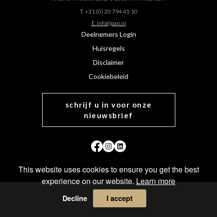
T. +31 (0) 20 794 45 10
E. info@pan.nl
Deelnemers Login
Huisregels
Disclaimer
Cookiebeleid
schrijf u in voor onze
nieuwsbrief
PAN AMSTERDAM Copyright 2026. Designed and
This website uses cookies to ensure you get the best
powered by
MasterArt
.
experience on our website.
Learn more
Decline
I accept