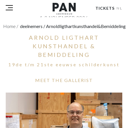
TICKETS
NL
1-8 NOVEMBER 2026
RAI AMSTERDAM
Home
/
deelnemers
/
Arnoldligthartkunsthandel&bemiddeling
ARNOLD LIGTHART
BEZOEKERS
DEELNEMERS
KUNSTHANDEL &
PERS
BEMIDDELING
PAN PODIUM TALKS
19de t/m 21ste eeuwse schilderkunst
TOURS & EVENTS
OVER
MEET THE GALLERIST
PARTNERS
TICKETS
NL
|
EN