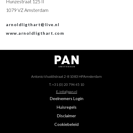
Hunzestraat 125 II
1079 VZ Amsterdam
arnoldligthart@live.nl
www.arnoldligthart.com
Antonio Vivaldistraat 2-8 1083 HP
Amsterdam
T. +31 (0) 20 794 45 10
E. info@pan.nl
Deelnemers Login
Huisregels
Disclaimer
Cookiebeleid