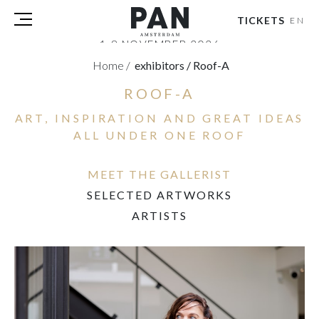
TICKETS
EN
1-8 NOVEMBER 2026
RAI AMSTERDAM
Home
/
exhibitors
/
Roof-A
ROOF-A
VISITORS
EXHIBITORS
ART, INSPIRATION AND GREAT IDEAS
PRESS
ALL UNDER ONE ROOF
PAN PODIUM TALKS
TOURS & EVENTS
MEET THE GALLERIST
ABOUT
SELECTED ARTWORKS
PARTNERS
ARTISTS
TICKETS
NL
|
EN