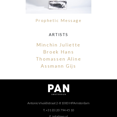
Prophetic Message
ARTISTS
Minchin Juliette
Broek Hans
Thomassen Aline
Assmann Gijs
Antonio Vivaldistraat 2-8 1083 HP
Amsterdam
T. +31 (0) 20 794 45 10
E. info@pan.nl