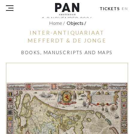
TICKETS
EN
1-8 NOVEMBER 2026
Home
/
Objects
/
RAI AMSTERDAM
INTER-ANTIQUARIAAT
VISITORS
MEFFERDT & DE JONGE
EXHIBITORS
BOOKS, MANUSCRIPTS AND MAPS
PRESS
PAN PODIUM TALKS
TOURS & EVENTS
ABOUT
PARTNERS
TICKETS
NL
|
EN